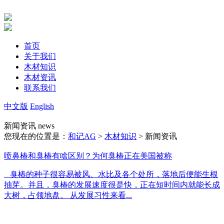
首页
关于我们
木材知识
木材资讯
联系我们
中文版
English
新闻资讯
news
您现在的位置是：
和记AG
>
木材知识
> 新闻资讯
喷鼻椿和臭椿有啥区别？为何臭椿正在美国被称
臭椿的种子很容易被风、水比及各个处所，落地后便能生根
抽芽。并且，臭椿的发展速度很是快，正在短时间内就能长成
大树，占领地盘。 从发展习性来看...