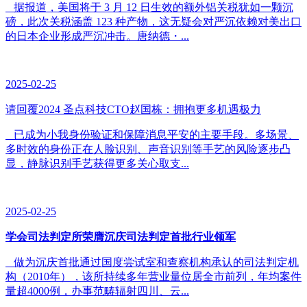
据报道，美国将于 3 月 12 日生效的额外铝关税犹如一颗沉
磅，此次关税涵盖 123 种产物，这无疑会对严沉依赖对美出口
的日本企业形成严沉冲击。唐纳德・...
2025-02-25
请回覆2024 圣点科技CTO赵国栋：拥抱更多机遇极力
已成为小我身份验证和保障消息平安的主要手段。多场景、
多时效的身份正在人脸识别、声音识别等手艺的风险逐步凸
显，静脉识别手艺获得更多关心取支...
2025-02-25
学会司法判定所荣膺沉庆司法判定首批行业领军
做为沉庆首批通过国度尝试室和查察机构承认的司法判定机
构（2010年），该所持续多年营业量位居全市前列，年均案件
量超4000例，办事范畴辐射四川、云...