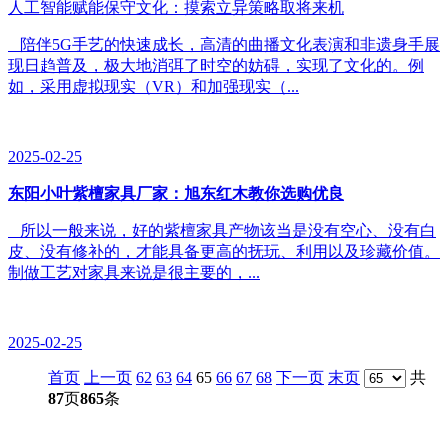
人工智能赋能保守文化：摸索立异策略取将来机
陪伴5G手艺的快速成长，高清的曲播文化表演和非遗身手展
现日趋普及，极大地消弭了时空的妨碍，实现了文化的。例
如，采用虚拟现实（VR）和加强现实（...
2025-02-25
东阳小叶紫檀家具厂家：旭东红木教你选购优良
所以一般来说，好的紫檀家具产物该当是没有空心、没有白
皮、没有修补的，才能具备更高的抚玩、利用以及珍藏价值。
制做工艺对家具来说是很主要的，...
2025-02-25
首页
上一页
62
63
64
65
66
67
68
下一页
末页
共
87
页
865
条