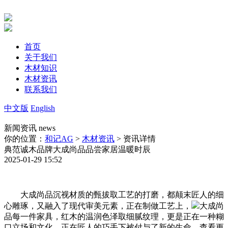
首页
关于我们
木材知识
木材资讯
联系我们
中文版
English
新闻资讯
news
你的位置：
和记AG
>
木材资讯
> 资讯详情
典范诚木品牌大成尚品品尝家居温暖时辰
2025-01-29 15:52
大成尚品沉视材质的甄拔取工艺的打磨，都颠末匠人的细
心雕琢，又融入了现代审美元素，正在制做工艺上，
大成尚
品每一件家具，红木的温润色泽取细腻纹理，更是正在一种糊
口立场和文化，正在匠人的巧手下被付与了新的生命，查看更