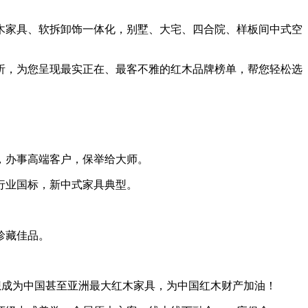
木家具、软拆卸饰一体化，别墅、大宅、四合院、样板间中式空
，为您呈现最实正在、最客不雅的红木品牌榜单，帮您轻松选
，办事高端客户，保举给大师。
行业国标，新中式家具典型。
珍藏佳品。
想成为中国甚至亚洲最大红木家具，为中国红木财产加油！