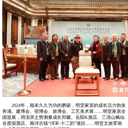
2024年，颠末久久为功的磨砺，明堂家居的成长活力勃发
奔涌。建博会、宿博会、旅博会、工艺美术展……明堂家居全
国巡展，用澎湃之势测量成长邦畿。岳阳K酒店、三清山枫仙
谷度假酒店、南浔古镇“浔宋·十二韵”项目……明堂文旅擘画