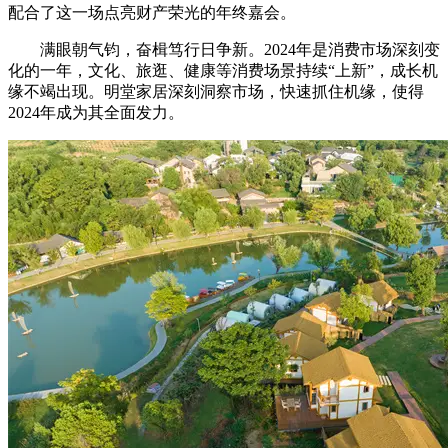
配合了这一场点亮财产荣光的年终嘉会。
满眼朝气钧，奋楫笃行日争新。2024年是消费市场深刻变
化的一年，文化、旅逛、健康等消费场景持续“上新”，成长机
缘不竭出现。明堂家居深刻洞察市场，快速抓住机缘，使得
2024年成为其全面发力。