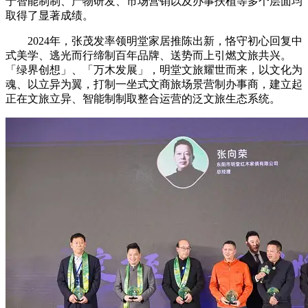
于智能制制、产物研发、市场营销以及办事扶植等多个层面均
取得了显著成绩。
2024年，张茂发率领明堂家居推陈出新，恪守初心回复中
式美学、逃光而行缔制百年品牌、送势而上引燃文旅共兴。
「绿界创想」、「万木发展」，明堂文旅耀世而来，以文化为
魂、以立异为翼，打制一坐式文商旅场景营制办事商，建立起
正在文旅立异、智能制制取整合运营的泛文旅生态系统。