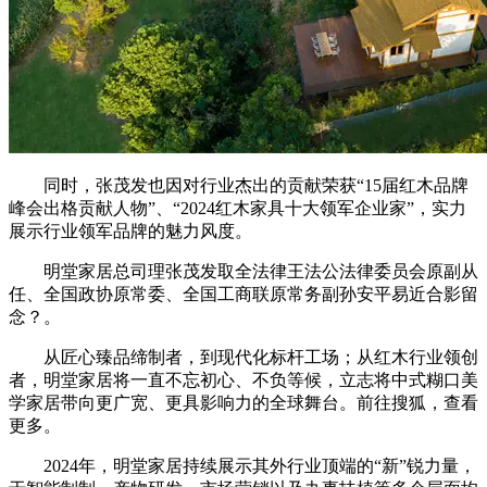
同时，张茂发也因对行业杰出的贡献荣获“15届红木品牌
峰会出格贡献人物”、“2024红木家具十大领军企业家”，实力
展示行业领军品牌的魅力风度。
明堂家居总司理张茂发取全法律王法公法律委员会原副从
任、全国政协原常委、全国工商联原常务副孙安平易近合影留
念？。
从匠心臻品缔制者，到现代化标杆工场；从红木行业领创
者，明堂家居将一直不忘初心、不负等候，立志将中式糊口美
学家居带向更广宽、更具影响力的全球舞台。前往搜狐，查看
更多。
2024年，明堂家居持续展示其外行业顶端的“新”锐力量，