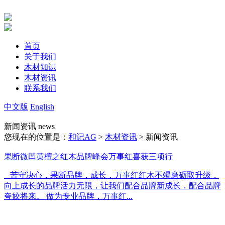
首页
关于我们
木材知识
木材资讯
联系我们
中文版
English
新闻资讯
news
您现在的位置是：
和记AG
>
木材资讯
> 新闻资讯
果断微凹黄檀之红木品牌峰会万事红喜获三项行
苦守决心，果断品牌，成长，万事红红木不竭磨砺取升级，
向上成长的品牌活力无限，让我们配合品牌新成长，配合品牌
夸姣将来。 做为专业品牌，万事红...